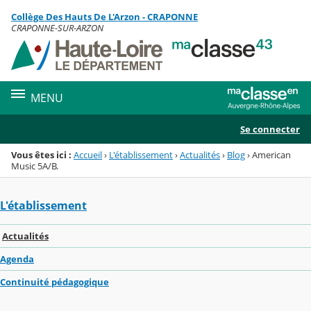
Panneau de gestion des cookies
Collège Des Hauts De L'Arzon - CRAPONNE
Menu de la rubrique
Contenu
CRAPONNE-SUR-ARZON
MENU
Se connecter
Vous êtes ici :
Accueil
›
L'établissement
›
Actualités
›
Blog
›
American
Music 5A/B.
L'établissement
Actualités
Agenda
Continuité pédagogique